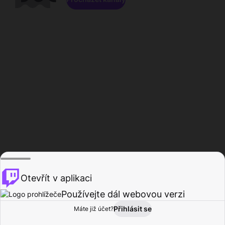
Otevřít v aplikaci
Používejte dál webovou verzi
Přihlásit se
Máte již účet?
Domů
Procházet
Aktivita
Profil