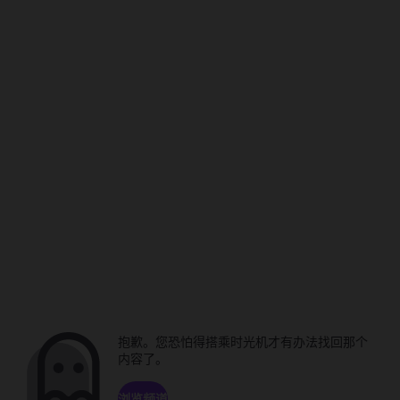
抱歉。您恐怕得搭乘时光机才有办法找回那个
内容了。
浏览频道