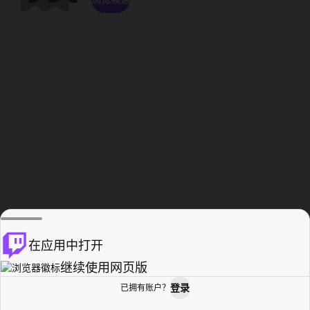
在应用中打开
继续使用网页版
登录
已拥有账户？
主页
浏览
活动纪录
个人资料