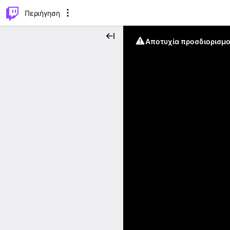
..
⌥
P
Περιήγηση
Αποτυχία προσδιορισμο