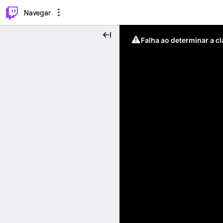
⌥
P
Navegar
Falha ao determinar a c