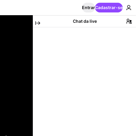
Entrar
Cadastrar-se
Chat da live