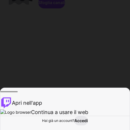
Sfoglia canali
Apri nell'app
Continua a usare il web
Accedi
Hai già un account?
Base
Sfoglia
Attività
Profilo