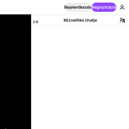
Bejelentkezés
Regisztráció
Közvetítés chatje