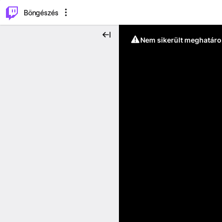
⌥
P
Böngészés
Nem sikerült meghatáro