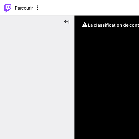
⌥
P
Parcourir
La classification de con