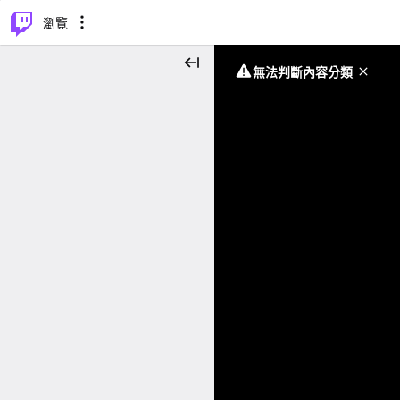
⌥
P
瀏覽
無法判斷內容分類