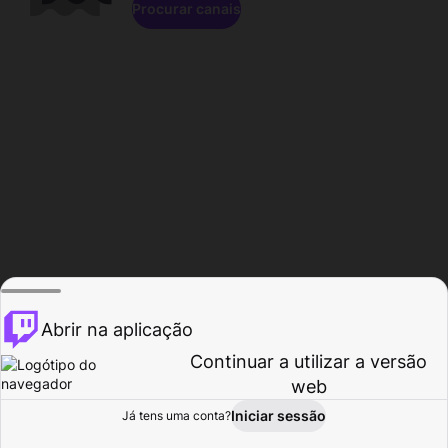
Procurar canais
Abrir na aplicação
Continuar a utilizar a versão
web
Iniciar sessão
Já tens uma conta?
Página inicial
Procurar
Atividade
Perfil