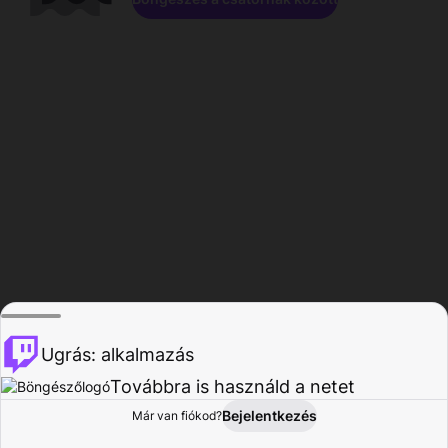
Ugrás: alkalmazás
Továbbra is használd a netet
Bejelentkezés
Már van fiókod?
Főoldal
Böngészés
Tevékenység
Profil