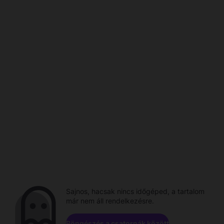
Sajnos, hacsak nincs időgéped, a tartalom
már nem áll rendelkezésre.
Böngészés a csatornák között