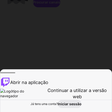
Procurar canais
Abrir na aplicação
Continuar a utilizar a versão
web
Iniciar sessão
Já tens uma conta?
Página inicial
Procurar
Atividade
Perfil