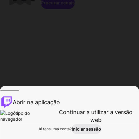
Procurar canais
Abrir na aplicação
Continuar a utilizar a versão
web
Iniciar sessão
Já tens uma conta?
Página inicial
Procurar
Atividade
Perfil