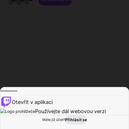
Otevřít v aplikaci
Používejte dál webovou verzi
Přihlásit se
Máte již účet?
Domů
Procházet
Aktivita
Profil