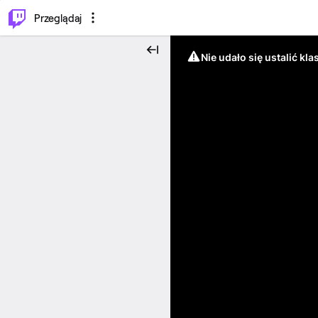
…
⌥
P
Przeglądaj
Nie udało się ustalić klas