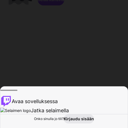
Avaa sovelluksessa
Jatka selaimella
Kirjaudu sisään
Onko sinulla jo tili?
Koti
Selaa
Toiminta
Profiili