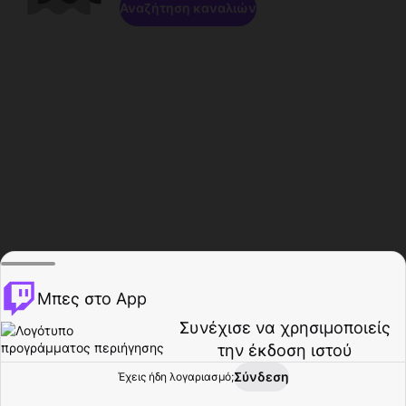
Αναζήτηση καναλιών
Μπες στο App
Συνέχισε να χρησιμοποιείς
την έκδοση ιστού
Σύνδεση
Έχεις ήδη λογαριασμό;
Αρχική σελίδα
Περιήγηση
Δραστηριότητα
Προφίλ