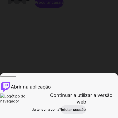
Procurar canais
Abrir na aplicação
Continuar a utilizar a versão
web
Iniciar sessão
Já tens uma conta?
Página inicial
Procurar
Atividade
Perfil