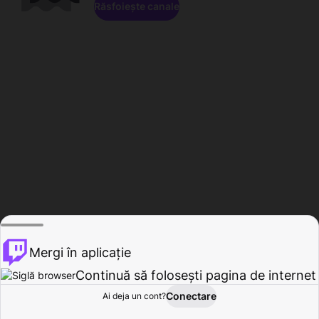
Răsfoiește canale
Mergi în aplicație
Continuă să folosești pagina de internet
Conectare
Ai deja un cont?
Acasă
Răsfoire
Activitate
Profil