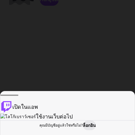
เปิดในแอพ
ใช้งานเว็บต่อไป
ล็อกอิน
คุณมีบัญชีอยู่แล้วใช่หรือไม่?
หน้าแรก
เรียกดู
กิจกรรม
โปรไฟล์