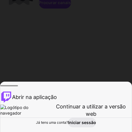
Procurar canais
Abrir na aplicação
Continuar a utilizar a versão
web
Iniciar sessão
Já tens uma conta?
Página inicial
Procurar
Atividade
Perfil