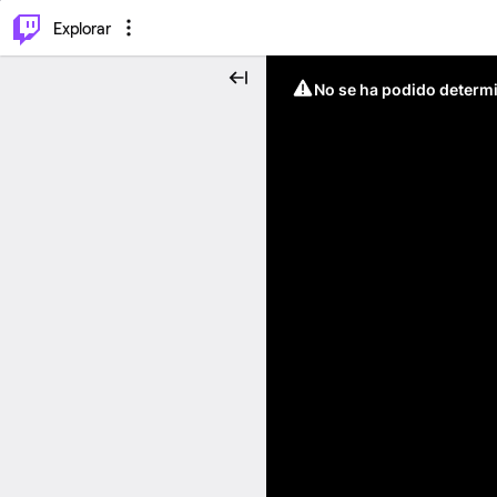
⌥
P
Explorar
No se ha podido determin