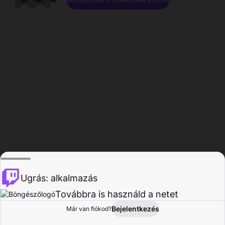
Ugrás: alkalmazás
Továbbra is használd a netet
Bejelentkezés
Már van fiókod?
Főoldal
Böngészés
Tevékenység
Profil