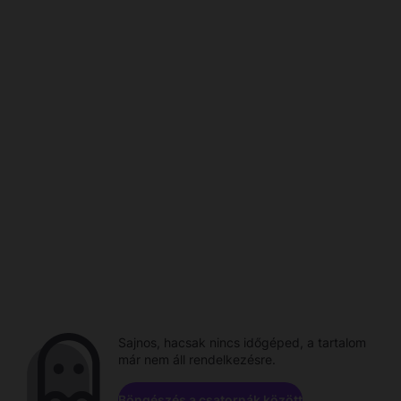
Sajnos, hacsak nincs időgéped, a tartalom
már nem áll rendelkezésre.
Böngészés a csatornák között