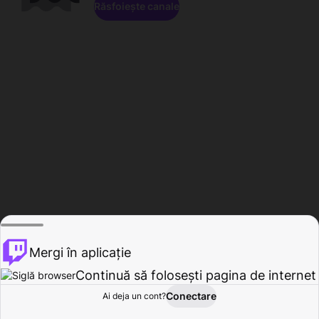
Răsfoiește canale
Mergi în aplicație
Continuă să folosești pagina de internet
Conectare
Ai deja un cont?
Acasă
Răsfoire
Activitate
Profil