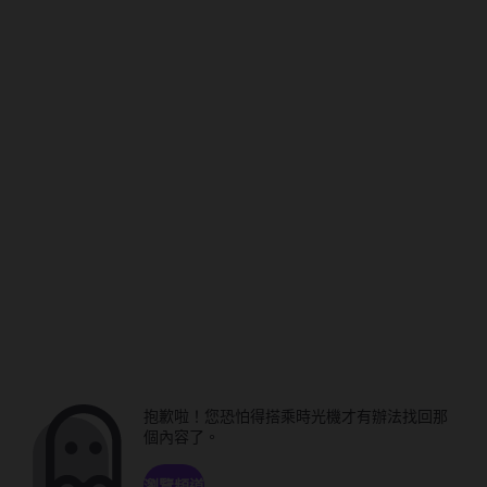
抱歉啦！您恐怕得搭乘時光機才有辦法找回那
個內容了。
瀏覽頻道