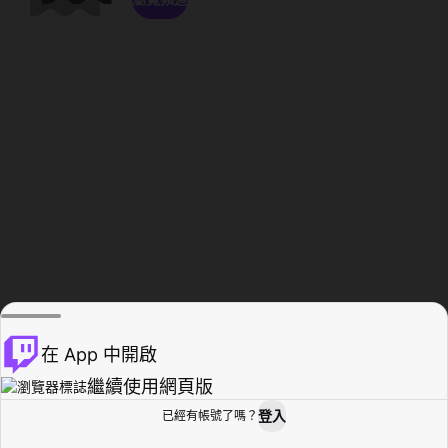
在 App 中開啟
繼續使用網頁版
登入
已經有帳號了嗎？
創作者基地
瀏覽
活動紀錄
個人檔案