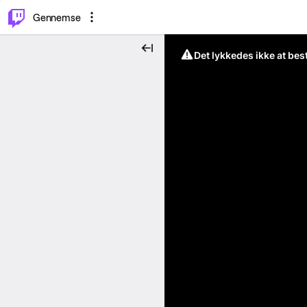
⌥
P
Gennemse
Det lykkedes ikke at be