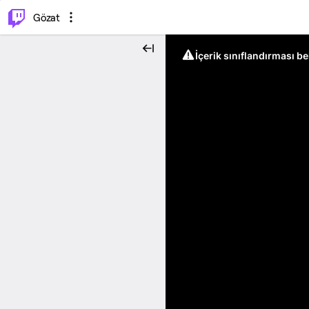
⌥
P
Gözat
İçerik sınıflandırması b