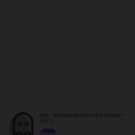
抱歉。您恐怕得搭乘时光机才有办法找回那个
内容了。
浏览频道