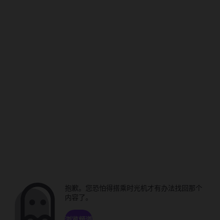
抱歉。您恐怕得搭乘时光机才有办法找回那个
内容了。
浏览频道