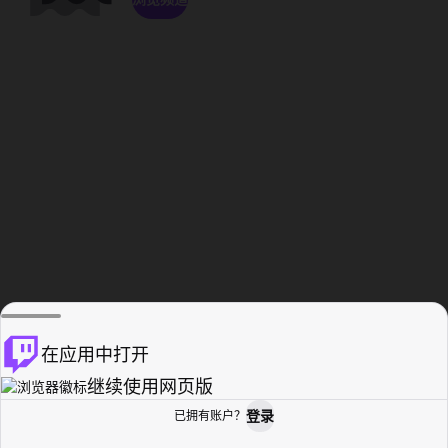
在应用中打开
继续使用网页版
登录
已拥有账户？
主页
浏览
活动纪录
个人资料