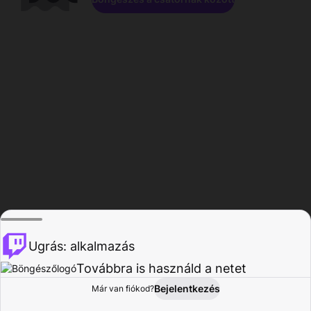
Ugrás: alkalmazás
Továbbra is használd a netet
Bejelentkezés
Már van fiókod?
Főoldal
Böngészés
Tevékenység
Profil