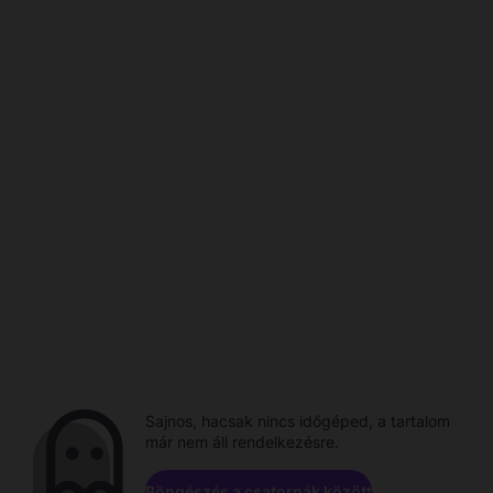
Sajnos, hacsak nincs időgéped, a tartalom
már nem áll rendelkezésre.
Böngészés a csatornák között