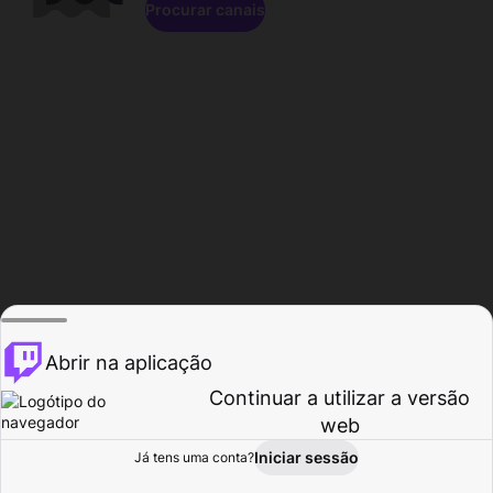
Procurar canais
Abrir na aplicação
Continuar a utilizar a versão
web
Iniciar sessão
Já tens uma conta?
Página inicial
Procurar
Atividade
Perfil