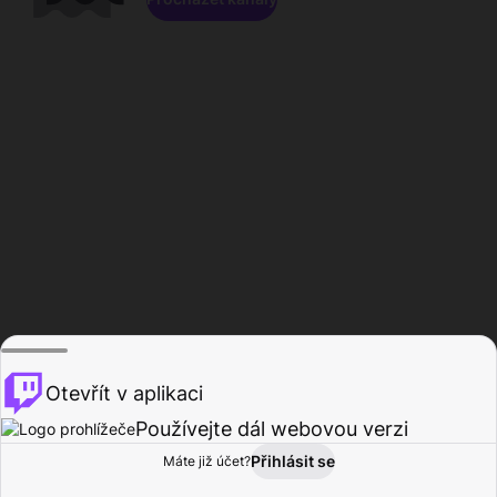
Otevřít v aplikaci
Používejte dál webovou verzi
Přihlásit se
Máte již účet?
Domů
Procházet
Aktivita
Profil