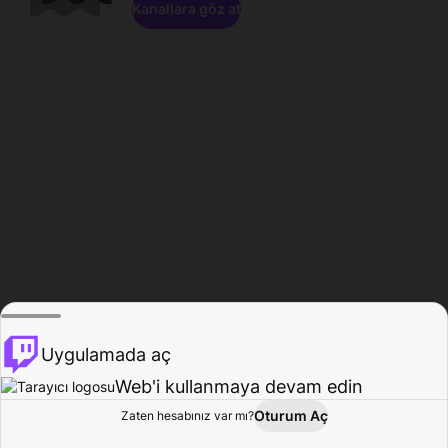
Kanallara göz at
Uygulamada aç
Web'i kullanmaya devam edin
Oturum Aç
Zaten hesabınız var mı?
Ana Sayfa
Gözat
Aktivite
Profil