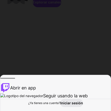
Explorar canales
Abrir en app
Seguir usando la web
Iniciar sesión
Página del
¿Ya tienes una cuenta?
Explorar
Actividad
Perfil
Creador