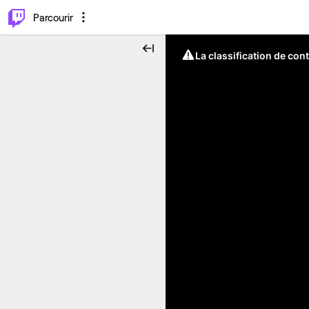
⌥
P
Parcourir
La classification de con