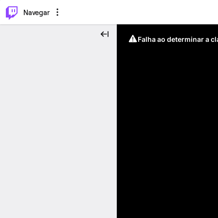
⌥
P
Navegar
Falha ao determinar a c