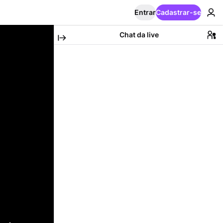
Entrar
Cadastrar-se
Chat da live