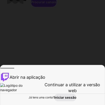
Procurar canais
Abrir na aplicação
Continuar a utilizar a versão
web
Iniciar sessão
Já tens uma conta?
Página inicial
Procurar
Atividade
Perfil