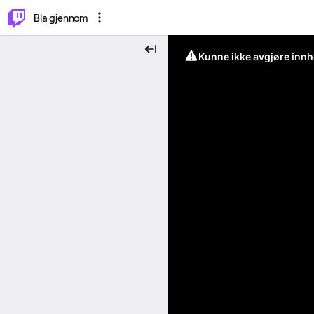
⌥
P
Bla gjennom
Kunne ikke avgjøre innh