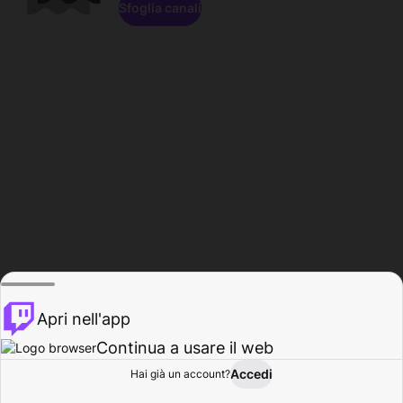
Sfoglia canali
Apri nell'app
Continua a usare il web
Accedi
Hai già un account?
Base
Sfoglia
Attività
Profilo