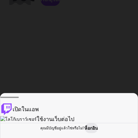
เปิดในแอพ
ใช้งานเว็บต่อไป
ล็อกอิน
คุณมีบัญชีอยู่แล้วใช่หรือไม่?
หน้าแรก
เรียกดู
กิจกรรม
โปรไฟล์