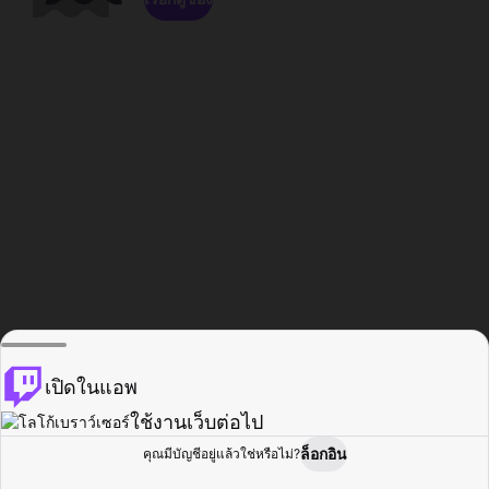
เปิดในแอพ
ใช้งานเว็บต่อไป
ล็อกอิน
คุณมีบัญชีอยู่แล้วใช่หรือไม่?
หน้าแรก
เรียกดู
กิจกรรม
โปรไฟล์