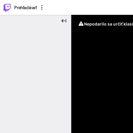
..
⌥
P
Prehľadávať
Nepodarilo sa určiť klas