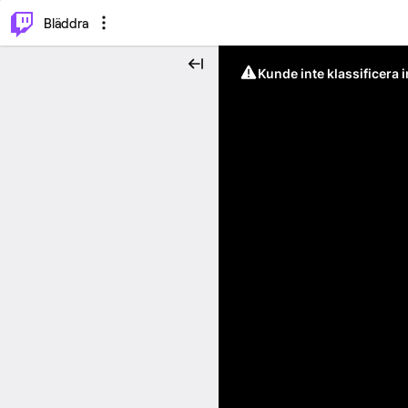
⌥
P
Bläddra
Kunde inte klassificera 