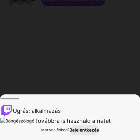
Ugrás: alkalmazás
Továbbra is használd a netet
Bejelentkezés
Már van fiókod?
Főoldal
Böngészés
Tevékenység
Profil