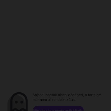
Sajnos, hacsak nincs időgéped, a tartalom
már nem áll rendelkezésre.
Böngészés a csatornák között