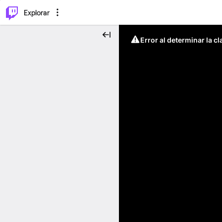
⌥
P
Explorar
Error al determinar la c