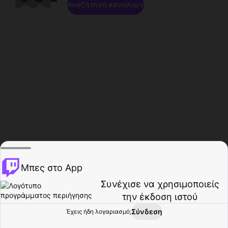
Αναζήτηση καναλιών
Μπες στο App
Συνέχισε να χρησιμοποιείς
την έκδοση ιστού
Σύνδεση
Έχεις ήδη λογαριασμό;
Αρχική σελίδα
Περιήγηση
Δραστηριότητα
Προφίλ