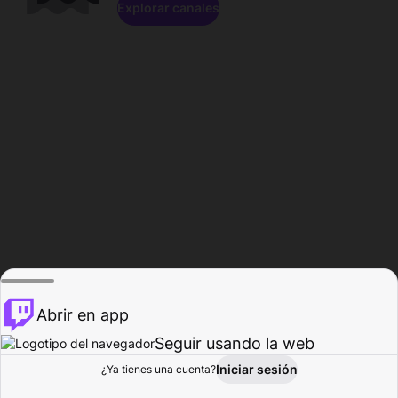
Explorar canales
Abrir en app
Seguir usando la web
Iniciar sesión
Página del
¿Ya tienes una cuenta?
Explorar
Actividad
Perfil
Creador