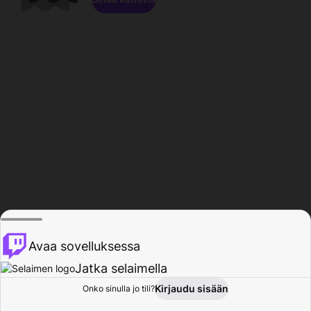
Avaa sovelluksessa
Jatka selaimella
Kirjaudu sisään
Onko sinulla jo tili?
Koti
Selaa
Toiminta
Profiili