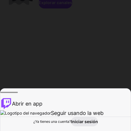
Explorar canales
Abrir en app
Seguir usando la web
Iniciar sesión
Página del
¿Ya tienes una cuenta?
Explorar
Actividad
Perfil
Creador