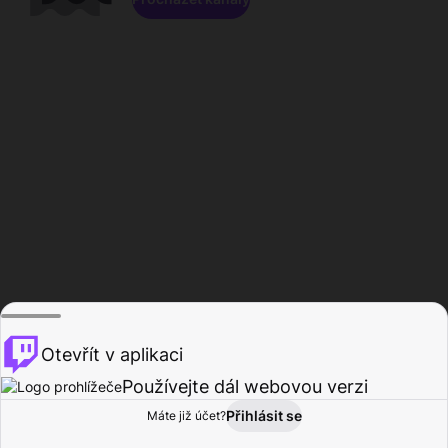
Otevřít v aplikaci
Používejte dál webovou verzi
Přihlásit se
Máte již účet?
Domů
Procházet
Aktivita
Profil