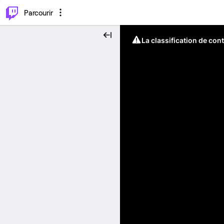
⌥
P
Parcourir
La classification de con